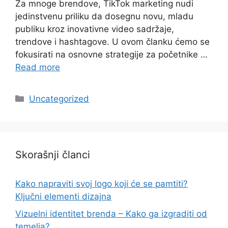
Za mnoge brendove, TikTok marketing nudi
jedinstvenu priliku da dosegnu novu, mladu
publiku kroz inovativne video sadržaje,
trendove i hashtagove. U ovom članku ćemo se
fokusirati na osnovne strategije za početnike …
Read more
Categories
Uncategorized
Skorašnji članci
Kako napraviti svoj logo koji će se pamtiti?
Ključni elementi dizajna
Vizuelni identitet brenda – Kako ga izgraditi od
temelja?