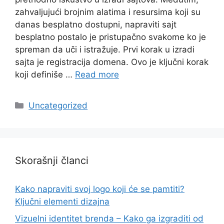
zahvaljujući brojnim alatima i resursima koji su
danas besplatno dostupni, napraviti sajt
besplatno postalo je pristupačno svakome ko je
spreman da uči i istražuje. Prvi korak u izradi
sajta je registracija domena. Ovo je ključni korak
koji definiše …
Read more
Categories
Uncategorized
Skorašnji članci
Kako napraviti svoj logo koji će se pamtiti?
Ključni elementi dizajna
Vizuelni identitet brenda – Kako ga izgraditi od