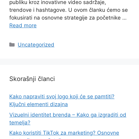
publiku kroz inovativne video sadržaje,
trendove i hashtagove. U ovom članku ćemo se
fokusirati na osnovne strategije za početnike …
Read more
Categories
Uncategorized
Skorašnji članci
Kako napraviti svoj logo koji će se pamtiti?
Ključni elementi dizajna
Vizuelni identitet brenda – Kako ga izgraditi od
temelja?
Kako koristiti TikTok za marketing? Osnovne